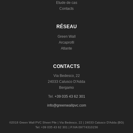
Etude de cas
Contacts
RÉSEAU
Green Wall
Arcaprofil
Atlante
CONTACTS
Via Bedesco, 22
24033 Calusco D'Adda
Bergamo
Tel.
+39 035 43 62 301
info@greenwallpvc.com
©2018 Green Wall PVC Sheet Pile | Via Bedesco, 22 | 24033 Calusco D'Adda (BG)
Tel: +39 035 43 62 301 | P.IVA 09774310156