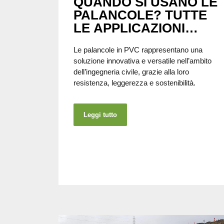
QUANDO SI USANO LE
PALANCOLE? TUTTE
LE APPLICAZIONI
DALL’INGEGNERIA
Le palancole in PVC rappresentano una
IDRAULICA
soluzione innovativa e versatile nell’ambito
ALL’EDILIZIA URBANA
dell’ingegneria civile, grazie alla loro
resistenza, leggerezza e sostenibilità.
Leggi tutto