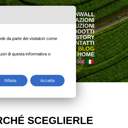
GREENWALL
APPLICAZIONI
SOLUZIONI
PRODOTTI
CASE HISTORY
 web da parte dei visitatori come
CONTATTI
BLOG
HOME
uori di questa informativa o
Rifiuta
Accetta
ERCHÉ SCEGLIERLE