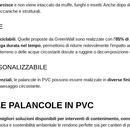
rcisce
e non viene intaccato da muffe, funghi o insetti. Anche dopo d
caniche e strutturali.
E
ciclabili
. Quelle proposte da GreenWall sono realizzate con l
’85% di
nga durata nel tempo
, permettono di ridurre notevolmente l’impatto amb
 terreno o delle acque circostanti dovute a ruggine o decomposizione d
SONALIZZABILE
enziali
, le palancole in PVC possono essere realizzate in
diverse fin
 paesaggio circostante.
E PALANCOLE IN PVC
migliori soluzioni disponibili per interventi di contenimento, con
i posa e sostenibilità ambientale le rendono perfette sia per cantieri d