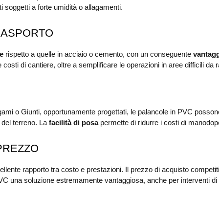
i soggetti a forte umidità o allagamenti.
TRASPORTO
e
rispetto a quelle in acciaio o cemento, con un conseguente
vantagg
osti di cantiere, oltre a semplificare le operazioni in aree difficili da
argami o Giunti, opportunamente progettati, le palancole in PVC poss
 del terreno. La
facilità di posa
permette di ridurre i costi di manodope
PREZZO
cellente rapporto tra costo e prestazioni. Il prezzo di acquisto competiti
VC una soluzione estremamente vantaggiosa, anche per interventi di