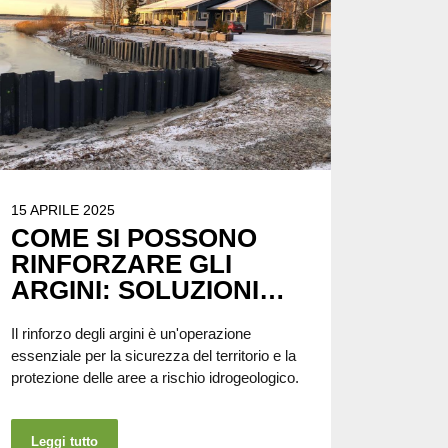
15 APRILE 2025
COME SI POSSONO
RINFORZARE GLI
ARGINI: SOLUZIONI
EFFICACI E
Il rinforzo degli argini è un'operazione
SOSTENIBILI PER LA
essenziale per la sicurezza del territorio e la
PROTEZIONE DEL
protezione delle aree a rischio idrogeologico.
TERRITORIO
Leggi tutto