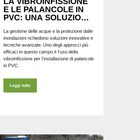
LA VIBROINFISSIONE
E LE PALANCOLE IN
PVC: UNA SOLUZIONE
EFFICACE PER LA
La gestione delle acque e la protezione dalle
GESTIONE DELLE
inondazioni richiedono soluzioni innovative e
ACQUE
tecniche avanzate. Uno degli approcci più
efficaci in questo campo è l'uso della
vibroinfissione per l'installazione di palancole
in PVC.
Leggi tutto