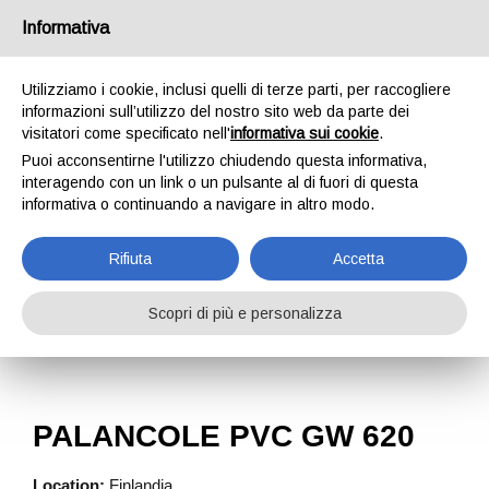
Informativa
Utilizziamo i cookie, inclusi quelli di terze parti, per raccogliere
informazioni sull’utilizzo del nostro sito web da parte dei
visitatori come specificato nell'
informativa sui cookie
.
Puoi acconsentirne l'utilizzo chiudendo questa informativa,
PALANCOLE PVC GW
interagendo con un link o un pulsante al di fuori di questa
informativa o continuando a navigare in altro modo.
620
Rifiuta
Accetta
HOME
CASE HISTORY
PALANCOLE PVC GW 620
Scopri di più e personalizza
PALANCOLE PVC GW 620
Location:
Finlandia